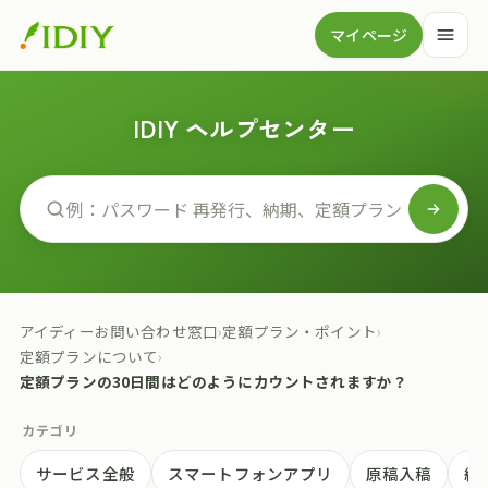
マイページ
IDIY ヘルプセンター
アイディーお問い合わせ窓口
›
定額プラン・ポイント
›
定額プランについて
›
定額プランの30日間はどのようにカウントされますか？
カテゴリ
サービス全般
スマートフォンアプリ
原稿入稿
納