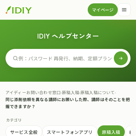
マイページ
IDIY ヘルプセンター
アイディーお問い合わせ窓口
›
原稿入稿
›
原稿入稿について
›
同じ添削依頼を異なる講師にお願いした際、講師はそのことを把
握できますか？
カテゴリ
サービス全般
スマートフォンアプリ
原稿入稿
納