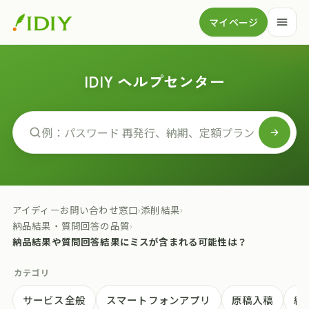
マイページ
IDIY ヘルプセンター
アイディーお問い合わせ窓口
›
添削結果
›
納品結果・質問回答の品質
›
納品結果や質問回答結果にミスが含まれる可能性は？
カテゴリ
サービス全般
スマートフォンアプリ
原稿入稿
納