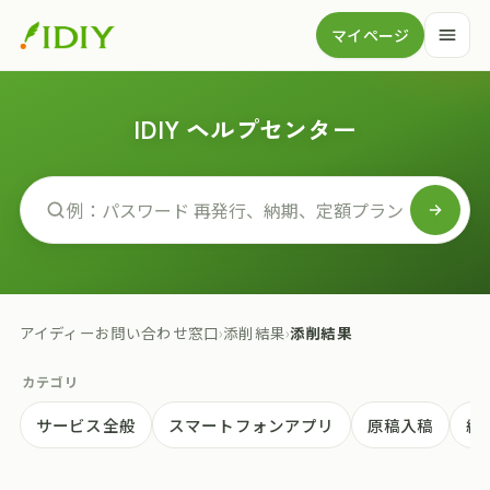
マイページ
IDIY ヘルプセンター
アイディーお問い合わせ窓口
›
添削結果
›
添削結果
カテゴリ
サービス全般
スマートフォンアプリ
原稿入稿
納