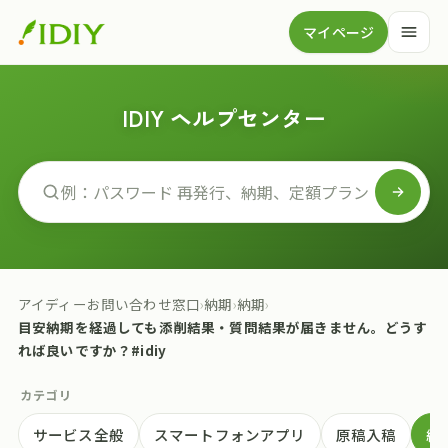
マイページ
IDIY ヘルプセンター
アイディーお問い合わせ窓口
›
納期
›
納期
›
目安納期を経過しても添削結果・質問結果が届きません。どうす
れば良いですか？#idiy
カテゴリ
サービス全般
スマートフォンアプリ
原稿入稿
納