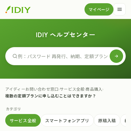
マイページ
IDIY ヘルプセンター
アイディーお問い合わせ窓口
›
サービス全般
›
商品購入
›
複数の定額プランに申し込むことはできますか？
カテゴリ
サービス全般
スマートフォンアプリ
原稿入稿
納