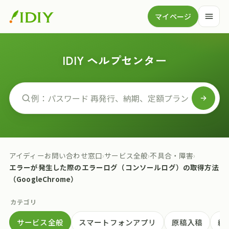
マイページ
IDIY ヘルプセンター
アイディーお問い合わせ窓口
›
サービス全般
›
不具合・障害
›
エラーが発生した際のエラーログ（コンソールログ）の取得方法
（GoogleChrome）
カテゴリ
サービス全般
スマートフォンアプリ
原稿入稿
納