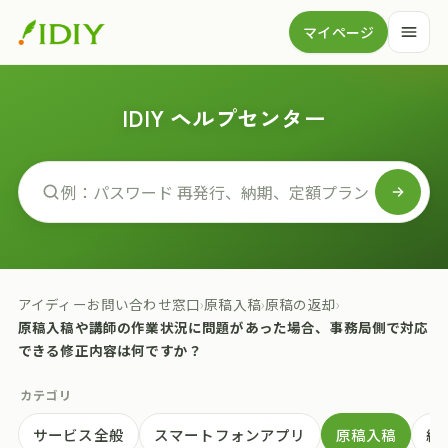
マイページ
IDIY ヘルプセンター
アイディーお問い合わせ窓口
›
原稿入稿
›
原稿の返却
›
原稿入稿や講師の作業状況に問題があった場合、事務局側で対応
できる修正内容は何ですか？
カテゴリ
サービス全般
スマートフォンアプリ
原稿入稿
納